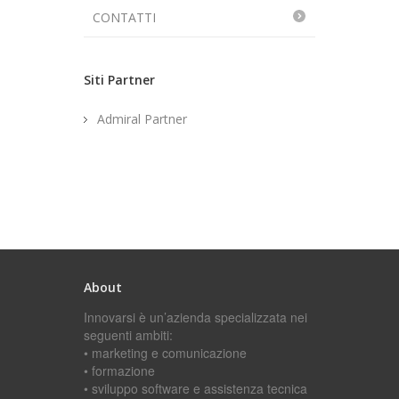
CONTATTI
Siti Partner
Admiral Partner
About
Innovarsi è un’azienda specializzata nei
seguenti ambiti:
• marketing e comunicazione
• formazione
• sviluppo software e assistenza tecnica