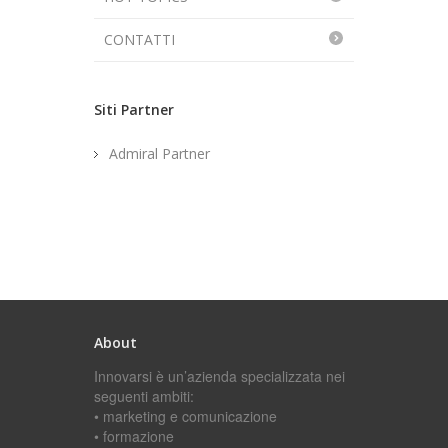
CONTATTI
Siti Partner
Admiral Partner
About
Innovarsi è un’azienda specializzata nei
seguenti ambiti:
• marketing e comunicazione
• formazione