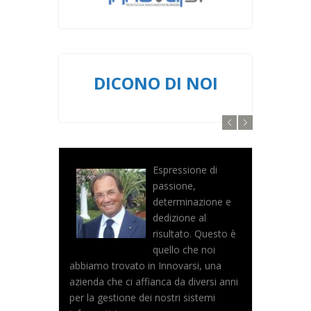
DICONO DI NOI
Espressione di
passione,
determinazione e
dedizione al
risultato. Questo è
quello che noi
abbiamo trovato in Innovarsi, una
azienda che ci affianca da diversi anni
per la gestione dei nostri sistemi