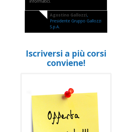
informatici.
Agostino Gallozzi
,
Presidente Gruppo Gallozzi
S.p.A.
Iscriversi a più corsi
conviene!