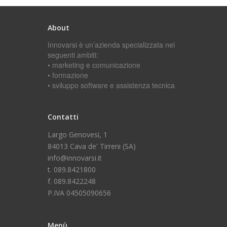
About
Innovarsi è un’azienda specializzata nei
seguenti ambiti:
• marketing e comunicazione
• formazione
• sviluppo software e assistenza tecnica
Contatti
Largo Genovesi, 1
84013 Cava de' Tirreni (SA)
info@innovarsi.it
t. 089.8421800
f. 089.8422248
P.IVA 04505090656
Menù