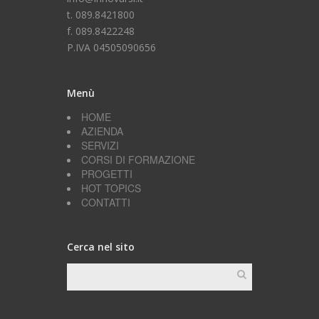
t. 089.8421800
f. 089.8422248
P.IVA 04505090656
Menù
HOME
AZIENDA
SERVIZI
CORSI DI FORMAZIONE
PROGETTI
HOT TOPICS
CONTATTI
Cerca nel sito