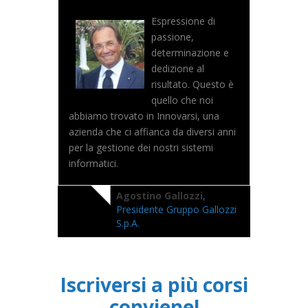
Espressione di
passione,
determinazione e
dedizione al
risultato. Questo è
quello che noi
abbiamo trovato in Innovarsi, una
azienda che ci affianca da diversi anni
per la gestione dei nostri sistemi
informatici.
Agostino Gallozzi
,
Presidente Gruppo Gallozzi
S.p.A.
Iscriversi a più corsi
conviene!