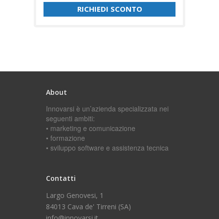
About
Innovarsi è un’azienda specializzata nei
seguenti ambiti:
• marketing e comunicazione
• formazione
• sviluppo software e assistenza tecnica
Contatti
Largo Genovesi, 1
84013 Cava de' Tirreni (SA)
info@innovarsi.it