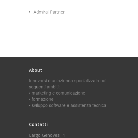
Admiral Partner
About
Innovarsi è un’azienda specializzata nei
seguenti ambiti:
• marketing e comunicazione
• formazione
• sviluppo software e assistenza tecnica
Contatti
Largo Genovesi, 1