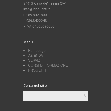
84013 Cava de' Tirreni (SA)
info@innovarsi.it
t. 089.8421800
f. 089.8422248
P.IVA 04505090656
Menù
Homepage
AZIENDA
SERVIZI
CORSI DI FORMAZIONE
PROGETTI
Cerca nel sito