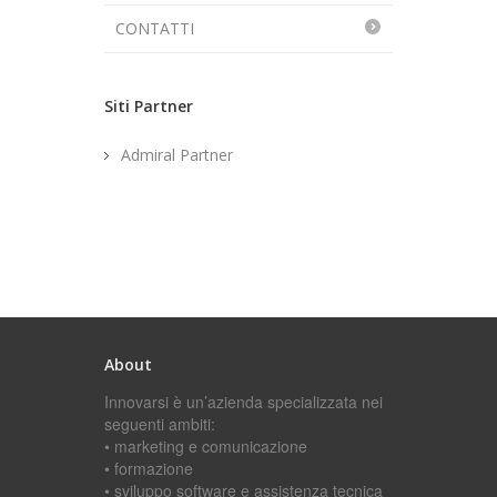
CONTATTI
Siti Partner
Admiral Partner
About
Innovarsi è un’azienda specializzata nei
seguenti ambiti:
• marketing e comunicazione
• formazione
• sviluppo software e assistenza tecnica