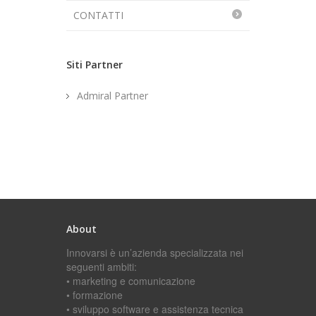
CONTATTI
Siti Partner
Admiral Partner
About
Innovarsi è un’azienda specializzata nei
seguenti ambiti:
• marketing e comunicazione
• formazione
• sviluppo software e assistenza tecnica