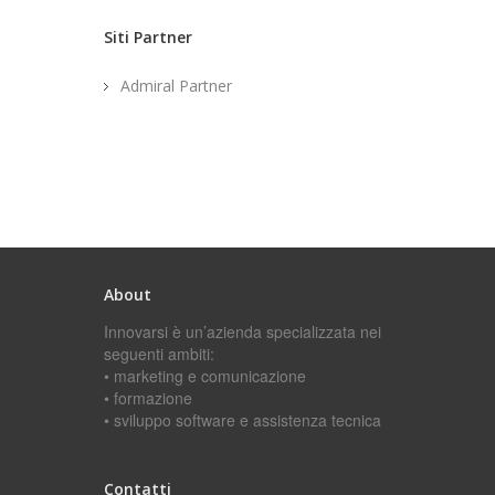
Siti Partner
Admiral Partner
About
Innovarsi è un’azienda specializzata nei
seguenti ambiti:
• marketing e comunicazione
• formazione
• sviluppo software e assistenza tecnica
Contatti