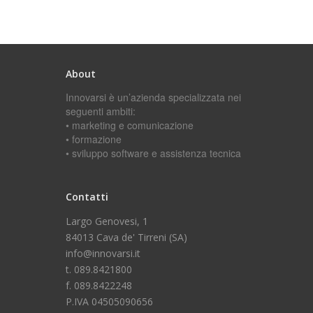
About
Innovarsi è un’azienda specializzata nei
seguenti ambiti:
• marketing e comunicazione
• formazione
• sviluppo software e assistenza tecnica
Contatti
Largo Genovesi, 1
84013 Cava de' Tirreni (SA)
info@innovarsi.it
t. 089.8421800
f. 089.8422248
P.IVA 04505090656