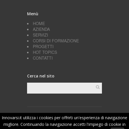
Menù
HOME
AZIENDA
SERVIZI
CORSI DI FORMAZIONE
PROGETTI
HOT TOPICS
CONTATTI
Cerca nel sito
Project management: Innovarsi
||
Web Development:
Innovarsi.it utilizza i cookies per offrirti un'esperienza di navigazione
Scf Group Srl
migliore. Continuando la navigazione accetti l'impiego di cookie in