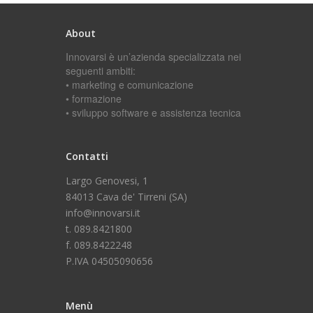
About
Innovarsi è un’azienda specializzata nei
seguenti ambiti:
• marketing e comunicazione
• formazione
• sviluppo software e assistenza tecnica
Contatti
Largo Genovesi, 1
84013 Cava de' Tirreni (SA)
info@innovarsi.it
t. 089.8421800
f. 089.8422248
P.IVA 04505090656
Menù