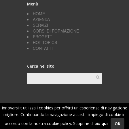
Menù
HOME
AZIENDA
SERVIZI
CORSI DI FORMAZIONE
PROGETTI
HOT TOPICS
CONTATTI
Cerca nel sito
Project management: Innovarsi
||
Web Development:
Innovarsi.it utilizza i cookies per offrirti un'esperienza di navigazione
Scf Group Srl
migliore. Continuando la navigazione accetti l'impiego di cookie in
accordo con la nostra cookie policy. Scoprine di più
qui
OK