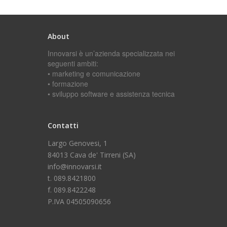
About
Innovarsi è un’azienda specializzata nei
seguenti ambiti:
• marketing e comunicazione
• formazione
• sviluppo software e assistenza tecnica
Contatti
Largo Genovesi, 1
84013 Cava de' Tirreni (SA)
info@innovarsi.it
t. 089.8421800
f. 089.8422248
P.IVA 04505090656