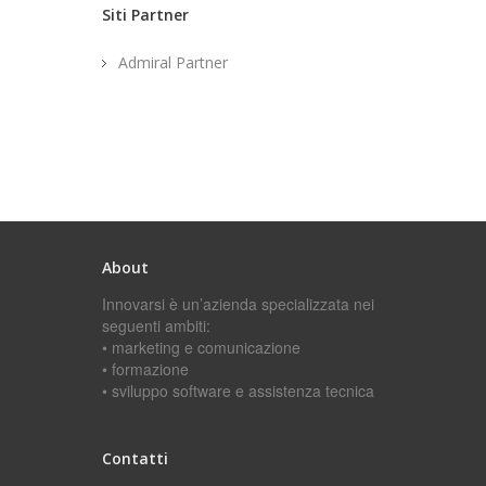
Siti Partner
Admiral Partner
About
Innovarsi è un’azienda specializzata nei
seguenti ambiti:
• marketing e comunicazione
• formazione
• sviluppo software e assistenza tecnica
Contatti