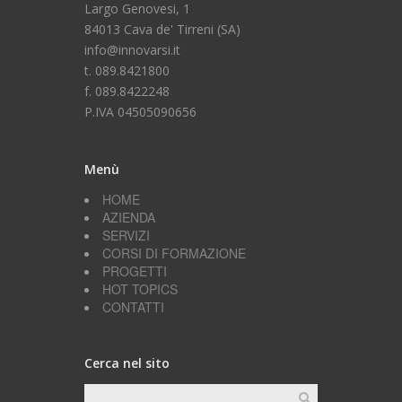
Largo Genovesi, 1
84013 Cava de' Tirreni (SA)
info@innovarsi.it
t. 089.8421800
f. 089.8422248
P.IVA 04505090656
Menù
HOME
AZIENDA
SERVIZI
CORSI DI FORMAZIONE
PROGETTI
HOT TOPICS
CONTATTI
Cerca nel sito